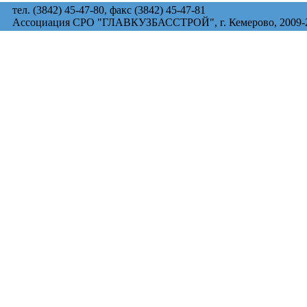
тел. (3842) 45-47-80, факс (3842) 45-47-81
Ассоциация СРО "ГЛАВКУЗБАССТРОЙ", г. Кемерово, 2009-