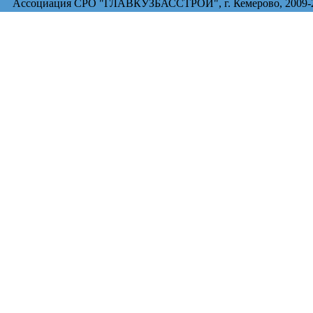
Ассоциация СРО "ГЛАВКУЗБАССТРОЙ", г. Кемерово, 2009-