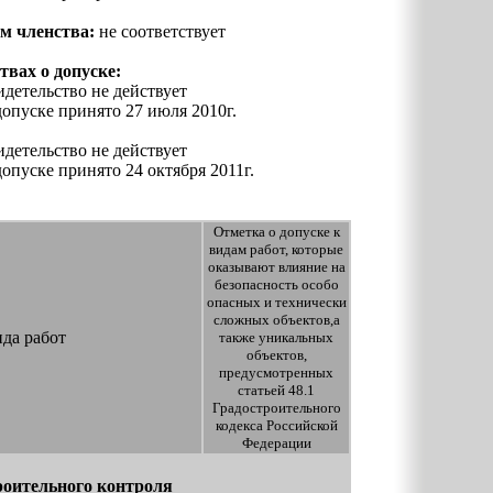
м членства:
не соответствует
вах о допуске:
видетельство не действует
допуске принято 27 июля 2010г.
видетельство не действует
опуске принято 24 октября 2011г.
Отметка о допуске к
видам работ, которые
оказывают влияние на
безопасность особо
опасных и технически
сложных объектов,а
да работ
также уникальных
объектов,
предусмотренных
статьей 48.1
Градостроительного
кодекса Российской
Федерации
роительного контроля