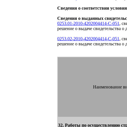
Сведения о соответствии условия
Сведения о выданных свидетельст
0253.01-2010-4202004414-С-051
, с
решение о выдаче свидетельства о 
0253.02-2010-4202004414-С-051
, с
решение о выдаче свидетельства о д
Наименование ви
32. Работы по осуществлению ст