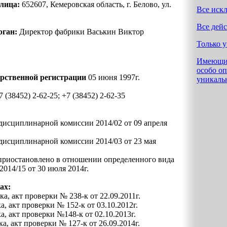
лица:
652607, Кемеровская область, г. Белово, ул.
Все иск
Все дей
рган:
Директор фабрики Васькин Виктор
Только 
Имеющие
особо о
арственной регистрации
05 июня 1997г.
уникаль
 (38452) 2-62-25; +7 (38452) 2-62-35
дисциплинарной комиссии 2014/02 от 09 апреля
дисциплинарной комиссии 2014/03 от 23 мая
 приостановлено в отношении определенного вида
2014/15 от 30 июля 2014г.
ах:
а, акт проверки № 238-к от 22.09.2011г.
, акт проверки № 152-к от 03.10.2012г.
, акт проверки №148-к от 02.10.2013г.
а, акт проверки № 127-к от 26.09.2014г.