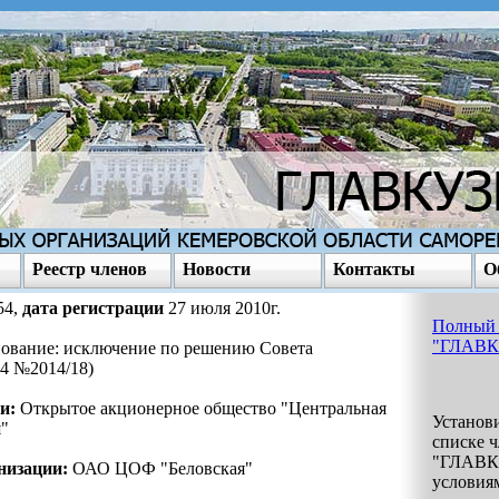
Реестр членов
Новости
Контакты
О
54,
дата регистрации
27 июля 2010г.
Полный 
"ГЛАВ
ование: исключение по решению Совета
14 №2014/18)
и:
Открытое акционерное общество "Центральная
Установи
я"
списке 
"ГЛАВК
низации:
ОАО ЦОФ "Беловская"
условия