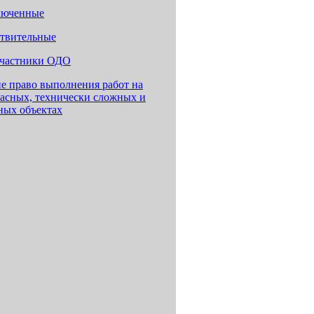
люченные
ствительные
участники ОДО
 право выполнения работ на
пасных, технически сложных и
ных объектах