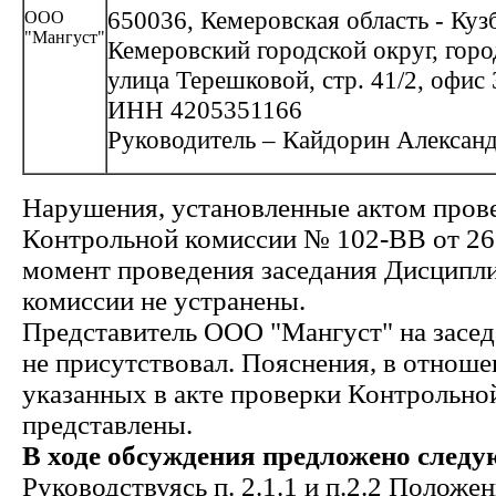
650036, Кемеровская область - Кузб
ООО
"Мангуст"
Кемеровский городской округ, горо
улица Терешковой, стр. 41/2, офис 
ИНН 4205351166
Руководитель – Кайдорин Алексан
Нарушения, установленные актом пров
Контрольной комиссии № 102-ВВ от 26.
момент проведения заседания Дисципл
комиссии не устранены.
Представитель ООО "Мангуст" на засе
не присутствовал. Пояснения, в отнош
указанных в акте проверки Контрольной
представлены.
В ходе обсуждения предложено следу
Руководствуясь п. 2.1.1 и п.2.2 Положе