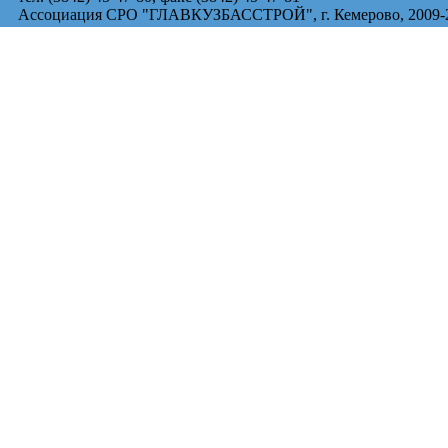
Ассоциация СРО "ГЛАВКУЗБАССТРОЙ", г. Кемерово, 2009-