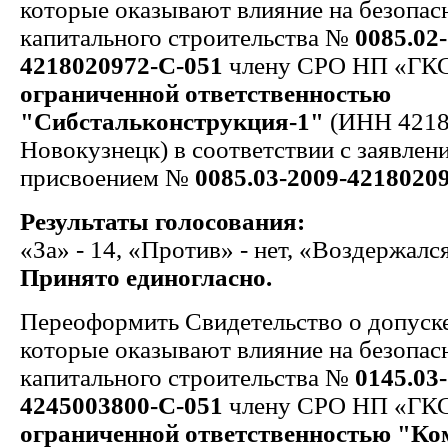
которые оказывают влияние на безопас
капитального строительства №
0085.02
4218020972-С-051
члену СРО НП «ГК
ограниченной ответственностью
"Сибстальконструкция-1"
(ИНН 42180
Новокузнецк) в соответствии с заявлени
присвоением №
0085.03-2009-4218020
Результаты голосования:
«За» - 14, «Против» - нет, «Воздержался
Принято единогласно.
Переоформить Свидетельство о допуске
которые оказывают влияние на безопас
капитального строительства №
0145.03
4245003800-С-051
члену СРО НП «ГК
ограниченной ответственностью "К