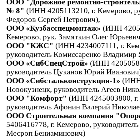
ООО "Дорожное ремонтно-строитель
№ 8"
(ИНН 4205113210, г. Кемерово, р
Федоров Сергей Петрович),
ООО «Кузбасспецмонтаж»
(ИНН 42050
Кемерово, рук. Замяткин Олег Юрьевич
ООО "КЖС"
(ИНН 4234007111, г. Кем
руководитель Комиссаренко Владимир 
ООО «СибСпецСтрой»
(ИНН 42050582
руководитель Цуканов Юрий Иванович)
ООО «Сибстальконструкция-1»
(ИНН
Новокузнецк, руководитель Агеев Нико
ООО "Комфорт"
(ИНН 4245003800, г.
руководитель Афонин Валерий Николае
ООО Строительная компания "Опор
5406416778, г. Кемерово, руководитель
Месроп Бениаминович)