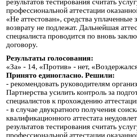
результатов тестирования считать услу
профессиональной аттестации оказанной
«Не аттестован», средства уплаченные 
возврату не подлежат. Дальнейшая атте
специалиста проводится по вновь закл
договору.
Результаты голосования:
«За» - 14, «Против» - нет, «Воздержался
Принято единогласно.
Решили:
- рекомендовать руководителям организ
Партнерства усилить контроль за подго
специалистов к прохождению аттестаци
- в случае двукратного получения соис
квалификационного аттестата неудовле
результатов тестирования считать услу
профессиональной аттестации оказанной