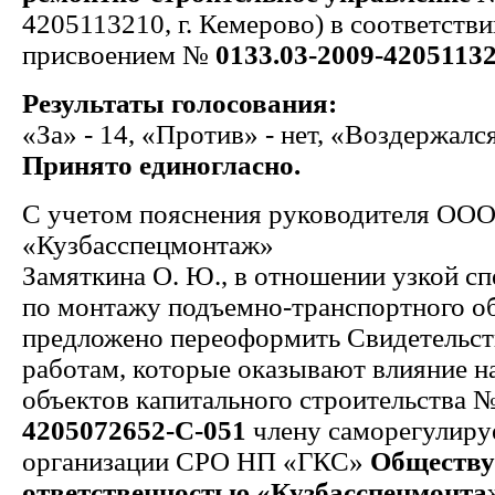
4205113210, г. Кемерово) в соответстви
присвоением №
0133.03-2009-4205113
Результаты голосования:
«За» - 14, «Против» - нет, «Воздержался
Принято единогласно.
С учетом пояснения руководителя ОО
«Кузбасспецмонтаж»
Замяткина О. Ю., в отношении узкой с
по монтажу подъемно-транспортного о
предложено переоформить Свидетельств
работам, которые оказывают влияние н
объектов капитального строительства 
4205072652-С-051
члену саморегулир
организации СРО НП «ГКС»
Обществу
ответственностью «Кузбасспецмонта