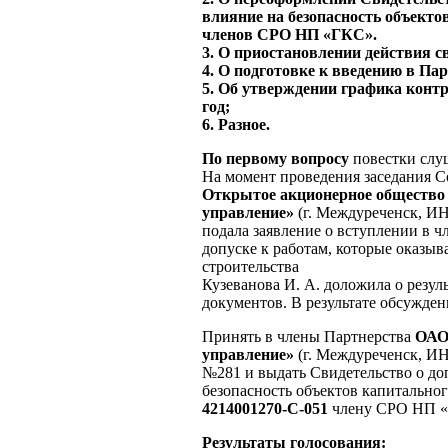
влияние на безопасность объекто
членов СРО НП «ГКС».
3. О приостановлении действия св
4. О подготовке к введению в Па
5. Об утверждении графика конт
год;
6. Разное.
По первому вопросу
повестки слу
На момент проведения заседания Со
Открытое акционерное общество 
управление»
(г. Междуреченск, 
подала заявление о вступлении в 
допуске к работам, которые оказыв
строительства
Кузеванова И. А. доложила о резу
документов. В результате обсужде
Принять в члены Партнерства
ОА
управление»
(г. Междуреченск, И
№281 и выдать Свидетельство о до
безопасность объектов капитально
4214001270-С-051
члену СРО НП «Г
Результаты голосования: