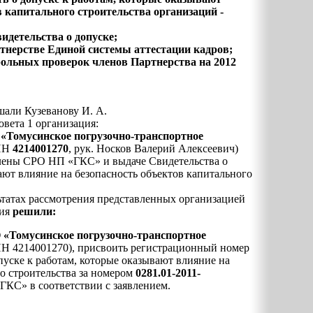
в капитального строительства организаций -
идетельства о допуске;
ртнерстве Единой системы аттестации кадров;
рольных проверок членов Партнерства на 2012
шали Кузеванову И. А.
вета 1 организация:
«Томусинское погрузочно-транспортное
ИНН
4214001270
, рук. Носков Валерий Алексеевич)
члены СРО НП «ГКС» и выдаче Свидетельства о
ают влияние на безопасность объектов капитального
льтатах рассмотрения представленных организацией
ния
решили:
О
«Томусинское погрузочно-транспортное
НН 4214001270), присвоить регистрационный номер
пуске к работам, которые оказывают влияние на
го строительства за номером
0281.01-2011-
КС» в соответствии с заявлением.