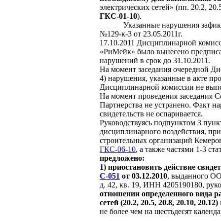
электрических сетей» (пп. 20.2, 20.
ГКС-01-10
).
Указанные нарушения зафик
№129-к-3 от 23.05.2011г.
17.10.2011 Дисциплинарной комисс
«РиМейк» было вынесено предписа
нарушений в срок до 31.10.2011.
На момент заседания очередной Ди
4) нарушения, указанные в акте пр
Дисциплинарной комиссии не вып
На момент проведения заседания 
Партнерства не устранено. Факт н
свидетельств не оспаривается.
Руководствуясь подпунктом 3 пункт
дисциплинарного воздействия, пр
строительных организаций Кеме
ГКС-06-10
, а также частями 1-3 ст
предложено:
1)
приостановить действие свиде
С-051
от 03.12.2010
, выданного ОО
д. 42, кв. 19, ИНН 4205190180, ру
отношении определенного вида р
сетей (20.2, 20.5, 20.8, 20.10, 20.12)
не более чем на шестьдесят календ