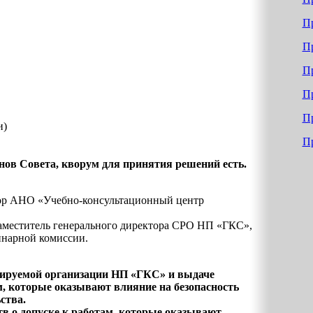
Пр
Пр
Пр
Пр
Пр
и)
Пр
енов Совета, кворум для принятия решений есть.
ор АНО «Учебно-консультационный центр
аместитель генерального директора СРО НП «ГКС»,
инарной комиссии.
лируемой организации НП «ГКС» и выдаче
м, которые оказывают влияние на безопасность
ства.
в о допуске к работам, которые оказывают