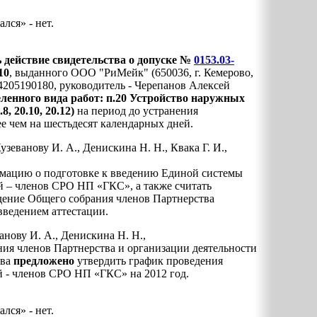
ался» - нет.
твие свидетельства о допуске №
0153.03-
10
, выданного ООО "РиМейк" (650036, г. Кемерово,
 4205190180, руководитель - Черепанов Алексей
ленного вида работ: п.20 Устройство наружных
8, 20.10, 20.12)
на период до устранения
е чем на шестьдесят календарных дней.
зеванову И. А., Денискина Н. Н., Квака Г. И.,
мацию о подготовке к введению Единой системы
й – членов СРО НП «ГКС», а также считать
дение Общего собрания членов Партнерства
введением аттестации.
нову И. А., Денискина Н. Н.,
ия членов Партнерства и организации деятельности
тва
предложено
утвердить график проведения
 - членов СРО НП «ГКС» на 2012 год.
ался» - нет.