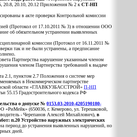
5, 20.8, 20.10, 20.12 Приложения № 2 к
СТ-НП
сированы в акте проверки Контрольной комиссии
ией (Протокол от 17.10.2011 № 3) в отношении ООО
ние об обязательном устранении выявленных
сциплинарной комиссии (Протокол от 16.11.2011 №
оверки так и не были устранены, а предписание
олнено.
Совета Партнерства нарушение указанным членом
арушения членом Партнерства требований к выдаче
а 2.1, пунктом 2.7 Положения о системе мер
именяемых в Некоммерческом партнерстве
ровской области «ГЛАВКУЗБАССТРОЙ»
П-НП
атьи 55.15 Градостроительного кодекса РФ
тельства о допуске №
0153.03-2010-4205190180-
О «РиМейк» (650036, г. Кемерово, ул. Терешковой,
ководитель - Черепанов Алексей Михайлович),
в
абот: п.20 Устройство наружных электрических
на период до устранения выявленных нарушений, но
арных дней.