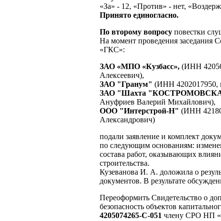
«За» - 12, «Против» - нет, «Воздерж
Принято единогласно.
По второму вопросу
повестки слу
На момент проведения заседания С
«ГКС»:
ЗАО «МПО «Кузбасс»,
(ИНН 42050
Алексеевич),
ЗАО "Гранум"
(ИНН 4202017950, 
ЗАО "Шахта "КОСТРОМОВСК
Ануфриев Валерий Михайлович),
ООО "Интерстрой-Н"
(ИНН 42180
Александрович)
подали заявление и комплект доку
по следующим основаниям: измене
состава работ, оказывающих влияни
строительства.
Кузеванова И. А. доложила о резу
документов. В результате обсужде
Переоформить Свидетельство о доп
безопасность объектов капитально
4205074265-С-051
члену СРО НП 