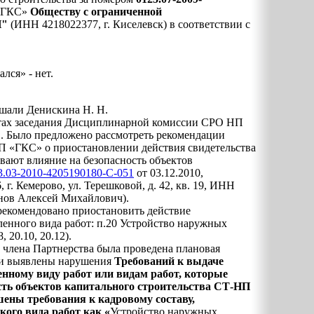
«ГКС»
Обществу с ограниченной
Н"
(ИНН 4218022377, г. Киселевск) в соответствии с
ался» - нет.
шали Денискина Н. Н.
атах заседания Дисциплинарной комиссии СРО НП
11. Было предложено рассмотреть рекомендации
«ГКС» о приостановлении действия свидетельства
ывают влияние на безопасность объектов
3.03-2010-4205190180-С-051
от 03.12.2010,
. Кемерово, ул. Терешковой, д. 42, кв. 19, ИНН
анов Алексей Михайлович).
екомендовано приостановить действие
ленного вида работ: п.20 Устройство наружных
, 20.10, 20.12).
о члена Партнерства была проведена плановая
ыли выявлены нарушения
Требований к выдаче
ленному виду работ или видам работ, которые
сть объектов капитального строительства СТ-НП
шены требования к кадровому составу,
ого вида работ как «
Устройство наружных