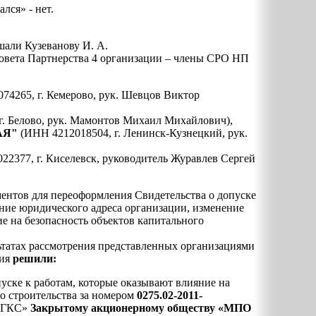
ался» - нет.
шали Кузеванову И. А.
овета Партнерства 4 организации – члены СРО НП
74265, г. Кемерово, рук. Шевцов Виктор
г. Белово, рук. Мамонтов Михаил Михайлович),
АЯ"
(ИНН 4212018504, г. Ленинск-Кузнецкий, рук.
22377, г. Киселевск, руководитель Журавлев Сергей
ментов для переоформления Свидетельства о допуске
ние юридического адреса организации, изменение
е на безопасность объектов капитального
льтатах рассмотрения представленных организациями
ния
решили:
уске к работам, которые оказывают влияние на
го строительства за номером
0275.02-2011-
«ГКС»
Закрытому акционерному обществу «МПО