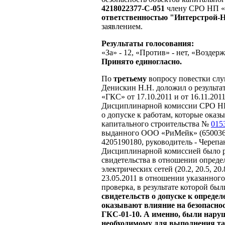
4218022377-С-051
члену СРО НП 
ответственностью "Интерстрой-
заявлением.
Результаты голосования:
«За» - 12, «Против» - нет, «Воздерж
Принято единогласно.
По
третьему
вопросу повестки слу
Денискин Н.Н. доложил о результ
«ГКС» от 17.10.2011 и от 16.11.20
Дисциплинарной комиссии СРО НП 
о допуске к работам, которые оказ
капитального строительства №
015
выданного ООО «РиМейк» (650036, г
4205190180, руководитель - Череп
Дисциплинарной комиссией было р
свидетельства в отношении опреде
электрических сетей (20.2, 20.5, 20.8
23.05.2011 в отношении указанног
проверка, в результате которой б
свидетельств о допуске к опреде
оказывают влияние на безопасно
ГКС-01-10. А именно, были нару
необходимому для выполнения так