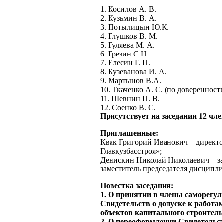
1. Косилов А. В.
2. Кузьмин В. А.
3. Потылицын Ю.К.
4. Глушков В. М.
5. Гуляева М. А.
6. Грезин С.Н.
7. Елесин Г. П.
8. Кузеванова И. А.
9. Мартынов В.А.
10. Ткаченко А. С. (по доверенност
11. Шевнин П. В.
12. Соенко В. С.
Присутствует на заседании 12 чл
Приглашенные:
Квак Григорий Иванович – директ
Главкузбасстроя»;
Денискин Николай Николаевич – з
заместитель председателя дисципл
Повестка заседания:
1. О принятии в члены саморегу
Свидетельств о допуске к работа
объектов капитального строитель
2. О переоформлении Свидетельст