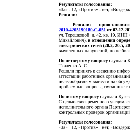
Результаты голосования:
«За» - 12, «Против» - нет, «Воздерж
Решили:
Решили: приостановить дейс
2010-4205190180-С-051
от 03.12.20
ул. Терешковой, д. 42, кв. 19, ИНН
Михайлович),
в отношении опреде
электрических сетей (20.2, 20.5, 20.
выявленных нарушений, но не боле
По четвертому вопросу
слушали Ку
Ткаченко А. С.
Решили принять к сведению инфор
аттестации работников организаци
целесообразным вынести на обсуж
проблемные вопросы, связанные с 
По пятому вопросу
слушали Кузева
С целью своевременного уведомлен
исполнительного органа Партнерс
контрольных проверок организаций
Результаты голосования:
«За» - 12, «Против» - нет, «Воздерж