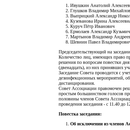
Ивушкин Анатолий Алексее
Глушков Владимир Михайло
Выприцкий Александр Нико
Кузеванова Ирина Алексеевн
Куруч Пётр Иванович
Ермолаев Александр Кузьмич
Мартынов Владимир Андрее
Шевнин Павел Владимирови
Председательствующий на заседани
Количество лиц, имеющих право пр
решения по вопросам повестки дня
(двенадцать), из них принявших уча
Заседание Совета проводится с уч
дезинфекционных мероприятий, об
дистанцирования.
Совет Ассоциации правомочен реша
простым большинством голосов при
половины членов Совета Ассоциац
проведения заседания - с 11.40 до 1
Повестка заседания:
Об исключении из членов А