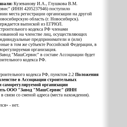
ушали:
Кузеванову И.А., Глушкова В.М.
рвис" (ИНН 4205237946) поступило
нии места регистрации организации на другой
овосибирскую область (г. Новосибирск).
ерждается выпиской из ЕГРЮЛ.
достроительного кодекса РФ членами
нованной на членстве лиц, осуществляющих
 индивидуальные предприниматели и (или)
нные в том же субъекте Российской Федерации, в
морегулируемая организация.
Завод "МашСервис" в составе Ассоциации будет
роительного кодекса РФ.
остроительного кодекса РФ, пунктом 2.2
Положения
 членстве в Ассоциации строительных
и саморегулируемой организации
ить
ООО "Завод "МашСервис"
(ИНН
в связи со сменой адреса (места нахождения).
ся» - нет.