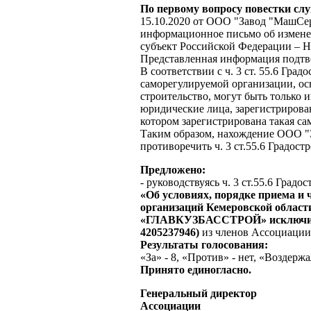
По первому вопросу
повестки сл
15.10.2020 от ООО "Завод "МашСе
информационное письмо об измене
субъект Российской Федерации – Н
Представленная информация подтв
В соответствии с ч. 3 ст. 55.6 Гра
саморегулируемой организации, ос
строительство, могут быть только
юридические лица, зарегистрирова
котором зарегистрирована такая са
Таким образом, нахождение ООО "
противоречить ч. 3 ст.55.6 Градост
Предложено:
- руководствуясь ч. 3 ст.55.6 Град
«Об условиях, порядке приема и
организаций Кемеровской област
«ГЛАВКУЗБАССТРОЙ»
исключ
4205237946
)
из членов Ассоциации 
Результаты голосования:
«За» - 8, «Против» - нет, «Воздержал
Принято единогласно.
Генеральный директор
Ассоциации