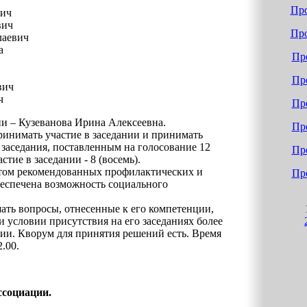
Про
вич
вич
Про
лаевич
а
Про
Про
вич
ч
Про
и – Кузеванова Ирина Алексеевна.
Про
инимать участие в заседании и принимать
 заседания, поставленным на голосование 12
Про
стие в заседании - 8 (восемь).
етом рекомендованных профилактических и
Про
еспечена возможность социального
ть вопросы, отнесенные к его компетенции,
 условии присутствия на его заседаниях более
ии. Кворум для принятия решений есть. Время
2.00.
ссоциации
.