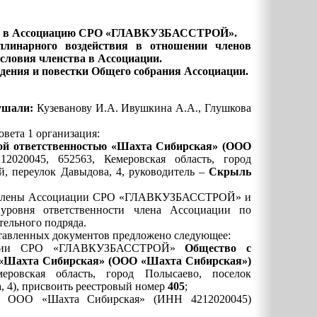
ов в Ассоциацию СРО «ГЛАВКУЗБАССТРОЙ».
линарного воздействия в отношении членов
ловия членства в Ассоциации.
дения и повестки Общего собрания Ассоциации.
лушали:
Кузеванову И.А. Ивушкина А.А., Глушкова
вета 1 организация:
 ответственностью
«Шахта Сибирская»
(
ООО
2020045, 652563, Кемеровская область, город
й, переулок Давыдова, 4, руководитель –
Скрыль
 в члены Ассоциации СРО «ГЛАВКУЗБАССТРОЙ» и
 уровня ответственности члена Ассоциации по
тельного подряда.
ставленных документов предложено следующее:
иации СРО «ГЛАВКУЗБАССТРОЙ»
Общество с
«Шахта Сибирская»
(
ООО «
Шахта Сибирская
»
)
еровская область, город Полысаево, поселок
, 4), присвоить реестровый номер
405
;
ем ООО «Шахта Сибирская»
(ИНН 4212020045)