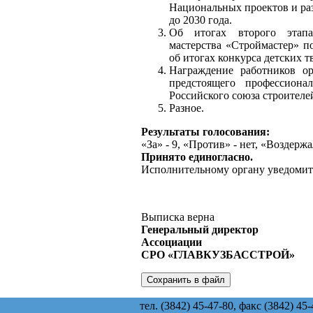
Национальных проектов и раз
до 2030 года.
Об итогах второго этапа
мастерства «Строймастер» п
об итогах конкурса детских т
Награждение работников о
предстоящего профессиона
Российского союза строителе
Разное.
Результаты голосования:
«За» - 9, «Против» - нет, «Воздержал
Принято единогласно.
Исполнительному органу уведомит
Выписка верна
Генеральный директор
Ассоциации
СРО «ГЛАВКУЗБАССТРОЙ»
И
тел. (3842) 45-47-80, факс (3842) 45