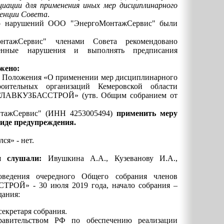
циации для применения иных мер дисциплинарного
тенции Совета
.
во нарушений ООО "ЭнергоМонтажСервис" были
тажСервис" членами Совета рекомендовано
ленные нарушения и выполнять предписания
жено:
3.3 Положения «О применении мер дисциплинарного
оительных организаций Кемеровской области
«ГЛАВКУЗБАССТРОЙ» (утв. Общим собранием от
тажСервис" (ИНН 4253005494)
применить меру
виде предупреждения.
ся» - нет.
ки слушали:
Ивушкина А.А., Кузеванову И.А.,
оведения очередного Общего собрания членов
ОЙ» - 30 июля 2019 года, начало собрания –
дания:
секретаря собрания.
авительством РФ по обеспечению реализации