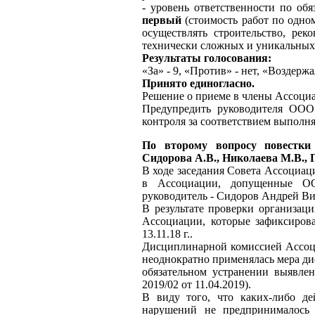
- уровень ответственности по обя
первый
(стоимость работ по одном
осуществлять строительство, рек
технически сложных и уникальных
Результаты голосования:
«За» - 9, «Против» - нет, «Воздержал
Принято единогласно.
Решение о приеме в члены Ассоциац
Предупредить руководителя ООО
контроля за соответствием выполн
По второму вопросу повестк
Сидорова А.В., Николаева М.В.,
В ходе заседания Совета Ассоциа
в Ассоциации, допущенные ОО
руководитель - Сидоров Андрей Ви
В результате проверки организац
Ассоциации, которые зафиксиро
13.11.18 г..
Дисциплинарной комиссией Ассо
неоднократно применялась мера ди
обязательном устранении выявле
2019/02 от 11.04.2019).
В виду того, что каких-либо д
нарушений не предпринималос