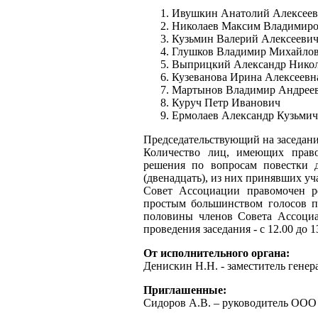
Ивушкин Анатолий Алексее
Николаев Максим Владимир
Кузьмин Валерий Алексееви
Глушков Владимир Михайло
Выприцкий Александр Нико
Кузеванова Ирина Алексеевн
Мартынов Владимир Андрее
Куруч Петр Иванович
Ермолаев Александр Кузьмич
Председательствующий на заседани
Количество лиц, имеющих право
решения по вопросам повестки д
(двенадцать), из них принявших учас
Совет Ассоциации правомочен р
простым большинством голосов пр
половины членов Совета Ассоциа
проведения заседания - с 12.00 до 1
От исполнительного органа:
Денискин Н.Н. - заместитель гене
Приглашенные:
Сидоров А.В. – руководитель ОО