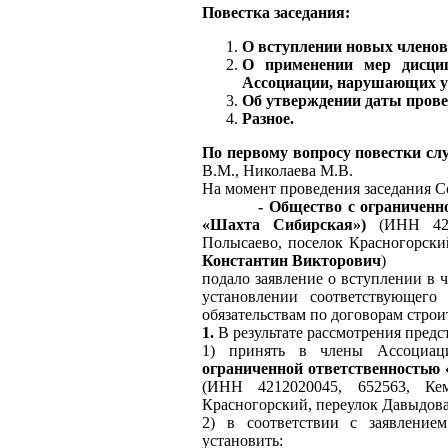
Повестка заседания:
О вступлении новых член
О применении мер дисцип
Ассоциации, нарушающих ус
Об утверждении даты прове
Разное.
По первому вопросу
повестки с
В.М., Николаева М.В.
На момент проведения заседания Со
- Общество с ограниченной
«
Шахта Сибирская
»
)
(ИНН 421
Полысаево, поселок Красногорски
Константин Викторович
)
подало заявление о вступлении
установлении соответствующего
обязательствам по договорам строи
1.
В результате рассмотрения пред
1) принять в члены Ассоц
ограниченной ответственностью
(ИНН 4212020045, 652563, Кем
Красногорский, переулок Давыдова
2) в соответствии с заявлени
установить: