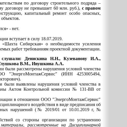
зательствам по договору строительного подряда –
у договору не превышает 60 млн. руб.),
с правом
онструкцию, капитальный ремонт особо опасных,
 объектов.
ся» - нет.
ии вступает в силу 18.07.2019.
 «Шахта Сибирская» о необходимости усиления
яемых работ требованиям проектной документации.
и слушали:
Денискина Н.Н., Кузеванову И.А.,
 Глушкова В.М., Ивушкина А.А.
ции были рассмотрены нарушения условий членства
О "ЭнергоМонтажСервис" (ИНН 4253005494,
кторович).
ии были выявлены нарушения условий членства в
ваны Актом Контрольной комиссии № 131-ВВ от
циации в отношении ООО "ЭнергоМонтажСервис"
сциплинарного воздействия в виде предписания об
нных нарушений (№ 2019/01 от 10.01.2019 г, №
ействий со стороны организации по устранению
ь
материалы, рассмотренные на Дисциплинарной