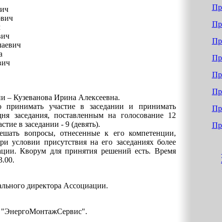
Пр
вич
ович
Пр
ч
вич
Пр
лаевич
а
Пр
вич
Пр
Пр
и – Кузеванова Ирина Алексеевна.
 принимать участие в заседании и принимать
Пр
ня заседания, поставленным на голосование 12
тие в заседании - 9 (девять).
Пр
ешать вопросы, отнесенные к его компетенции,
и условии присутствия на его заседаниях более
ции. Кворум для принятия решений есть. Время
3.00.
рального директора Ассоциации.
О "ЭнергоМонтажСервис".