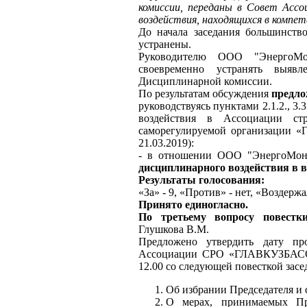
комиссии, переданы в Совет Ассо
воздействия, находящихся в компе
До начала заседания большинст
устранены.
Руководителю ООО "ЭнергоМон
своевременно устранять выяв
Дисциплинарной комиссии.
По результатам обсуждения
предло
руководствуясь пунктами 2.1.2., 
воздействия в Ассоциации стр
саморегулируемой организации 
21.03.2019):
- в отношении ООО "ЭнергоМон
дисциплинарного воздействия в 
Результаты голосования:
«За» - 9, «Против» - нет, «Воздержал
Принято единогласно.
По третьему вопросу повест
Глушкова В.М.
Предложено утвердить дату пр
Ассоциации СРО «ГЛАВКУЗБАССТР
12.00 со следующей повесткой засе
Об избрании Председателя и 
О мерах, принимаемых Пр