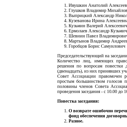
Ивушкин Анатолий Алексее
Глушков Владимир Михайло
Выприцкий Александр Нико
Кузеванова Ирина Алексеевн
Кузьмин Валерий Алексееви
Ермолаев Александр Кузьмич
Шевнин Павел Владимирови
Мартынов Владимир Андрее
Горобцов Борис Самуилович
Председательствующий на заседани
Количество лиц, имеющих право
решения по вопросам повестки д
(двенадцать), из них принявших учас
Совет Ассоциации правомочен р
простым большинством голосов пр
половины членов Совета Ассоциа
проведения заседания - с 10.00 до 1
Повестка заседания:
О возврате ошибочно переч
фонд обеспечения договорн
Разное.