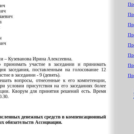
Пр
вич
вич
Пр
лаевич
а
Пр
ч
Пр
ч
вич
Пр
Пр
и – Кузеванова Ирина Алексеевна.
 принимать участие в заседании и принимать
Пр
ня заседания, поставленным на голосование 12
тие в заседании - 9 (девять).
Пр
ешать вопросы, отнесенные к его компетенции,
и условии присутствия на его заседаниях более
ции. Кворум для принятия решений есть. Время
0.30.
исленных денежных средств
в компенсационный
ых обязательств Ассоциации.