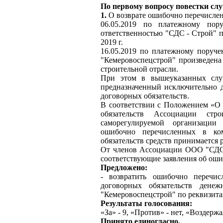
По первому вопросу
повестки сл
1.
О возврате ошибочно перечислен
06.05.2019 по платежному по
ответственностью "СДС - Строй" пр
2019 г.
16.05.2019 по платежному пору
"Кемеровоспецстрой" произведена
строительной отрасли.
При этом в вышеуказанных случ
предназначенный исключительно д
договорных обязательств.
В соответствии с Положением «О
обязательств Ассоциации стр
саморегулируемой организац
ошибочно перечисленных в ко
обязательств средств принимается
От членов Ассоциации ООО "СДС
соответствующие заявления об оши
Предложено:
- возвратить ошибочно перечи
договорных обязательств де
"Кемеровоспецстрой" по реквизитам
Результаты голосования:
«За» - 9, «Против» - нет, «Воздержал
Принято единогласно.