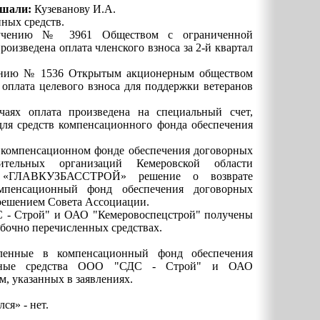
ушали:
Кузеванову И.А.
ных средств.
ручению № 3961 Обществом с ограниченной
оизведена оплата членского взноса за 2-й квартал
чению № 1536 Открытым акционерным обществом
 оплата целевого взноса для поддержки ветеранов
аях оплата произведена на специальный счет,
ля средств компенсационного фонда обеспечения
 компенсационном фонде обеспечения договорных
оительных организаций Кемеровской области
ии «ГЛАВКУЗБАССТРОЙ» решение о возврате
мпенсационный фонд обеспечения договорных
 решением Совета Ассоциации.
 - Строй" и ОАО "Кемеровоспецстрой" получены
бочно перечисленных средствах.
сленные в компенсационный фонд обеспечения
нежные средства ООО "СДС - Строй" и ОАО
, указанных в заявлениях.
ся» - нет.