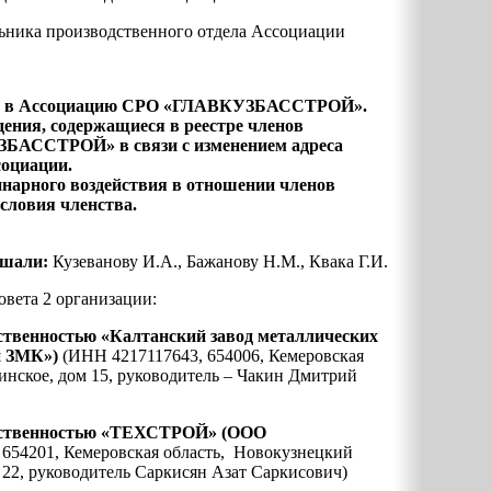
льника производственного отдела Ассоциации
в в Ассоциацию
СРО «ГЛАВКУЗБАССТРОЙ».
дения, содержащиеся в реестре членов
БАССТРОЙ» в связи с изменением адреса
социации.
нарного воздействия в отношении членов
словия членства.
ушали:
Кузеванову И.А., Бажанову Н.М., Квака Г.И.
овета 2 организации:
тственностью
«Калтанский завод металлических
й ЗМК
»)
(ИНН 4217117643, 654006, Кемеровская
ьинское, дом 15, руководитель – Чакин Дмитрий
етственностью «ТЕХСТРОЙ» (ООО
654201, Кемеровская область, Новокузнецкий
, 22, руководитель Саркисян Азат Саркисович)