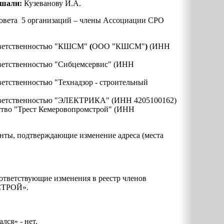
ушали:
Кузеванову И.А.
Совета 5 организаций – члены Ассоциации СРО
тветственностью "КШСМ"
(
ООО "КШСМ"
)
(ИНН
ветственностью "Сибцемсервис" (ИНН
етственностью "Технадзор - строительный
тветственностью "ЭЛЕКТРИКА" (ИНН 4205100162)
тво "Трест Кемеровопромстрой" (ИНН
нты, подтверждающие изменение адреса (места
ответствующие изменения в реестр членов
СТРОЙ».
лся» - нет.