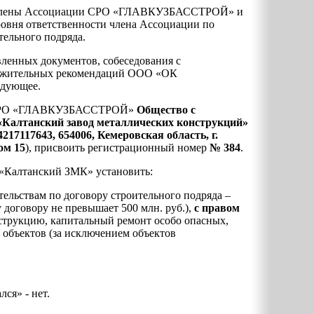
 в члены Ассоциации СРО «ГЛАВКУЗБАССТРОЙ» и
овня ответственности члена Ассоциации по
тельного подряда.
вленных документов, собеседования с
ложительных рекомендаций ООО «ОК
едующее.
и СРО «ГЛАВКУЗБАССТРОЙ»
Общество с
«Калтанский завод металлических конструкций»
7117643, 654006, Кемеровская область, г.
ом 15
), присвоить регистрационный номер
№ 384
.
 «Калтанский ЗМК» установить:
ательствам по договору строительного подряда –
 договору не превышает 500 млн. руб.),
с правом
нструкцию, капитальный ремонт особо опасных,
объектов (за исключением объектов
лся» - нет.