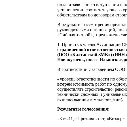
подали заявление о вступлении
установлении соответствующего ур
обязательствам по договорам строи
В результате рассмотрения предста
руководителями организаций, по
«Сибшахтострой», предложено сл
1. Принять в члены Ассоциаци
ограниченной ответственностью 
(ООО «Калтанский ЗМК») (ИНН 421
Новокузнецк, шоссе Ильинское, д
В соответствии с заявлением ООО
- уровень ответственности по обяз
второй
(стоимость работ по одному
осуществлять строительство, реко
технически сложных и уникальных 
использования атомной энергии).
Результаты голосования:
«За» -11, «Против» - нет, «Воздержа