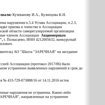
лушали:
Кузеванову И.А., Кузнецова К.Н.
ены нарушения п.5.4 Устава Ассоциации, п.2.3,
рядке приема и членстве в Ассоциации
вской области саморегулируемой организации
ые членом Ассоциации
Акционерным
",
г. Полысаево, ИНН 4212005632, конкурсный
влович.
авитель) АО "Шахта "ЗАРЕЧНАЯ" на заседание
ссией Ассоциации (протокол 2017/06) было
ьном устранении выявленных нарушений в срок до
я № 433-729-073888/16 от 14.11.2016 истек
енные нарушения не устранены. Какие-либо
ЗАРЕЧНАЯ", направленные на устранение