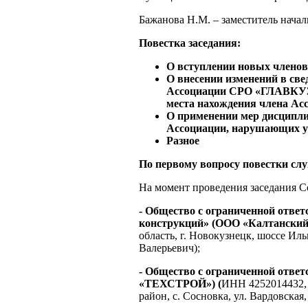
Бажанова Н.М. – заместитель нача
Повестка заседания:
О вступлении новых члено
О внесении изменений в све
Ассоциации СРО «ГЛАВКУЗ
места нахождения члена Ас
О применении мер дисципли
Ассоциации, нарушающих у
Разное
По первому вопросу
повестки сл
На момент проведения заседания С
- Общество с ограниченной отве
конструкций»
(ООО «
Калтански
область, г. Новокузнецк, шоссе Ил
Валерьевич);
- Общество с ограниченной отв
«ТЕХСТРОЙ») (
ИНН 4252014432, 
район, с. Сосновка, ул. Вардовская