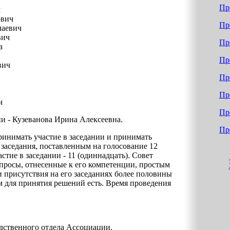
Пр
ч
ович
Пр
лаевич
вич
Пр
а
Пр
вич
Пр
Пр
ч
Пр
и - Кузеванова Ирина Алексеевна.
Пр
инимать участие в заседании и принимать
 заседания, поставленным на голосование 12
стие в заседании - 11 (одиннадцать). Совет
просы, отнесенные к его компетенции, простым
 присутствия на его заседаниях более половины
 для принятия решений есть. Время проведения
одственного отдела Ассоциации.