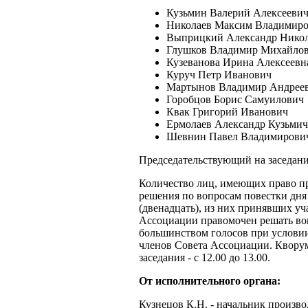
Кузьмин Валерий Алексееви
Николаев Максим Владимир
Выприцкий Александр Нико
Глушков Владимир Михайло
Кузеванова Ирина Алексеевн
Куруч Петр Иванович
Мартынов Владимир Андрее
Горобцов Борис Самуилович
Квак Григорий Иванович
Ермолаев Александр Кузьмич
Шевнин Павел Владимирови
Председательствующий на заседани
Количество лиц, имеющих право пр
решения по вопросам повестки дня
(двенадцать), из них принявших уча
Ассоциации правомочен решать во
большинством голосов при условии
членов Совета Ассоциации. Кворум
заседания - с 12.00 до 13.00.
От исполнительного органа:
Кузнецов К.Н. - начальник произв