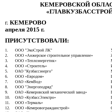
КЕМЕРОВСКОЙ ОБЛА
«ГЛАВКУЗБАССТРО
г.
КЕМЕРОВО
апреля 2015 г.
ПРИСУТСТВОВАЛИ:
1.
ООО "ЭкоСтрой ЛК"
2.
ООО «Анжерское строительное управление»
3.
ООО «Теплоэнергетик»
4.
ООО «Строитель»
5.
ОАО "Кузбассэнерго"
6.
ООО «Евродом»
7.
ОАО «КемВод»
8.
ООО "Энергоподряд"
9.
ОАО «Кемеровский механический завод»
10.
ОАО «КузбассЭлектро»
11.
ООО «Термаль»
12.
ООО «Кемеровогражданстрой»