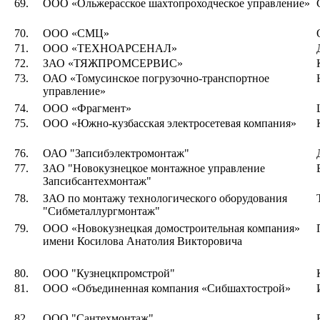
69.
ООО «Ольжерасское шахтопроходческое управление»
70.
ООО «СМЦ»
71.
ООО «ТЕХНОАРСЕНАЛ»
72.
ЗАО «ТЯЖПРОМСЕРВИС»
73.
ОАО «Томусинское погрузочно-транспортное
управление»
74.
ООО «Фрагмент»
75.
ООО «Южно-кузбасская электросетевая компания»
76.
ОАО "Запсибэлектромонтаж"
77.
ЗАО "Новокузнецкое монтажное управление
Запсибсантехмонтаж"
78.
ЗАО по монтажу технологического оборудования
"Сибметаллургмонтаж"
79.
ООО «Новокузнецкая домостроительная компания»
имени Косилова Анатолия Викторовича
80.
ООО "Кузнецкпромстрой"
81.
ООО «Объединенная компания «Сибшахтострой»
82.
ООО "Сантехмонтаж"