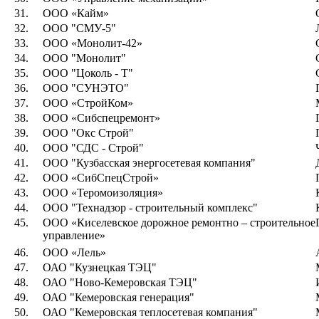
31.
ООО «Кайм»
32.
ООО "СМУ-5"
33.
ООО «Монолит-42»
34.
ООО "Монолит"
35.
ООО "Цоколь - Т"
36.
ООО "СУНЭТО"
37.
ООО «СтройКом»
38.
ООО «Сибспецремонт»
39.
ООО "Окс Строй"
40.
ООО "СДС - Строй"
41.
ООО "Кузбасская энергосетевая компания"
42.
ООО «СибСпецСтрой»
43.
ООО «Теромоизоляция»
44.
ООО "Технадзор - строительный комплекс"
45.
ООО «Киселевское дорожное ремонтно – строительное
управление»
46.
ООО «Лель»
47.
ОАО "Кузнецкая ТЭЦ"
48.
ОАО "Ново-Кемеровская ТЭЦ"
49.
ОАО "Кемеровская генерация"
50.
ОАО "Кемеровская теплосетевая компания"