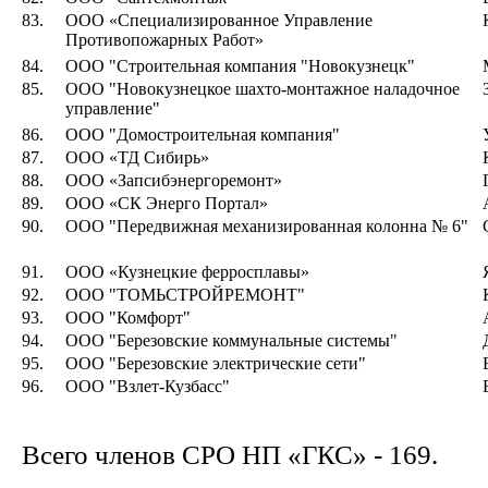
83.
ООО «Специализированное Управление
Противопожарных Работ»
84.
ООО "Строительная компания "Новокузнецк"
85.
ООО "Новокузнецкое шахто-монтажное наладочное
управление"
86.
ООО "Домостроительная компания"
87.
ООО «ТД Сибирь»
88.
ООО «Запсибэнергоремонт»
89.
ООО «СК Энерго Портал»
90.
ООО "Передвижная механизированная колонна № 6"
91.
ООО «Кузнецкие ферросплавы»
92.
ООО "ТОМЬСТРОЙРЕМОНТ"
93.
ООО "Комфорт"
94.
ООО "Березовские коммунальные системы"
95.
ООО "Березовские электрические сети"
96.
ООО "Взлет-Кузбасс"
Всего членов СРО НП «ГКС» - 169.