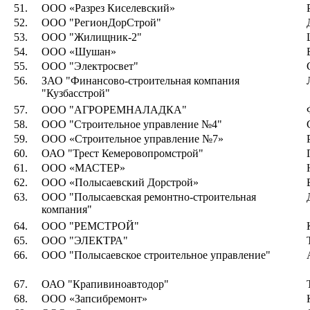
51.
ООО «Разрез Киселевский»
52.
ООО "РегионДорСтрой"
53.
ООО "Жилищник-2"
54.
ООО «Шушан»
55.
ООО "Электросвет"
56.
ЗАО "Финансово-строительная компания
"Кузбасстрой"
57.
ООО "АГРОРЕМНАЛАДКА"
58.
ООО "Строительное управление №4"
59.
ООО «Строительное управление №7»
60.
ОАО "Трест Кемеровопромстрой"
61.
ООО «МАСТЕР»
62.
ООО «Полысаевский Дорстрой»
63.
ООО "Полысаевская ремонтно-строительная
компания"
64.
ООО "РЕМСТРОЙ"
65.
ООО "ЭЛЕКТРА"
66.
ООО "Полысаевское строительное управление"
67.
ОАО "Крапивиноавтодор"
68.
ООО «Запсибремонт»