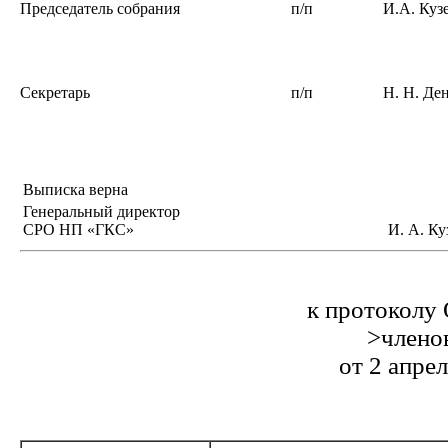
Председатель собрания
п/п
И.А. Куз
Секретарь
п/п
Н. Н. Де
Выписка верна
Генеральный директор
СРО НП «ГКС»
И. А. Ку
к протоколу
>члено
от 2 апре