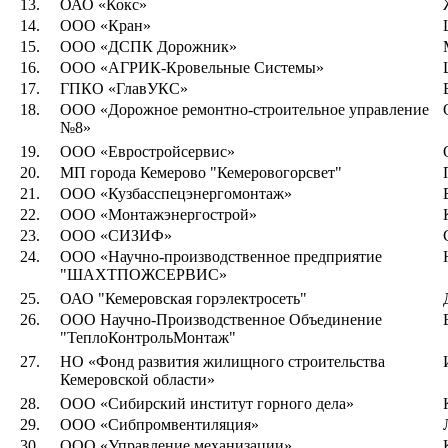
13.
ОАО «Кокс»
14.
ООО «Кран»
15.
ООО «ДСПК Дорожник»
16.
ООО «АГРИК-Кровельные Системы»
17.
ГПКО «ГлавУКС»
18.
ООО «Дорожное ремонтно-строительное управление
№8»
19.
ООО «Евростройсервис»
20.
МП города Кемерово "Кемеровогорсвет"
21.
ООО «Кузбасспецэнергомонтаж»
22.
ООО «Монтажэнергострой»
23.
ООО «СИЗИФ»
24.
ООО «Научно-производственное предприятие
"ШАХТПОЖСЕРВИС»
25.
ОАО "Кемеровская горэлектросеть"
26.
ООО Научно-Производственное Объединение
"ТеплоКонтрольМонтаж"
27.
НО «Фонд развития жилищного строительства
Кемеровской области»
28.
ООО «Сибирский институт горного дела»
29.
ООО «Сибпромвентиляция»
30.
ООО «Управление механизации»